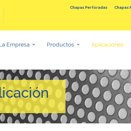
Chapas Perforadas
Chapas 
ujadas y Lagrimadas
Telas Metálicas
Ma
La Empresa
Productos
Aplicaciones
icación