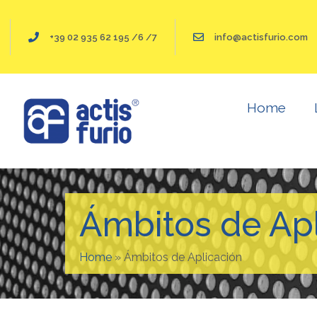
+39 02 935 62 195 /6 /7
info@actisfurio.com
Chapas Perforadas
Chapas Rep
Home
Ámbitos de Apl
Home
»
Ámbitos de Aplicación