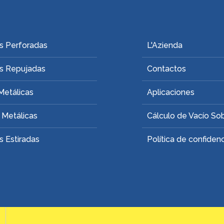
s Perforadas
L'Azienda
s Repujadas
Contactos
Metálicas
Aplicaciones
 Metálicas
Cálculo de Vacío So
 Estiradas
Política de confidenc