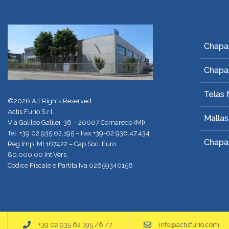
Chapa
Chapa
Telas 
©2026 All Rights Reserved
Actis Furio S.r.l.
Mallas
Via Galileo Galilei, 38 – 20007 Cornaredo (MI)
Tel.
+39 02.935.62.195
– Fax +39-02.936.47.434
Chapas
Reg.Imp. MI 167422 – Cap.Soc. Euro
80.000,00 Int.Vers.
Codice Fiscale e Partita Iva 02659340158
+39 02 935 62 195 /6 /7
info@actisfurio.com