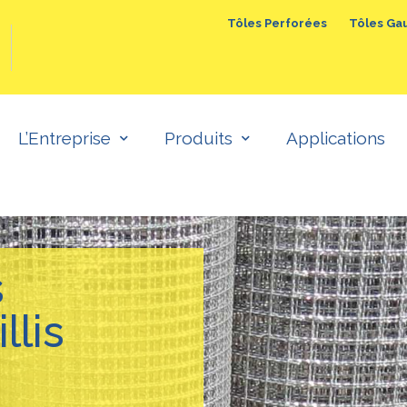
Tôles Perforées
Tôles Ga
Tôles Gaufrées et Larmées
Toiles Métalliques
Tôles Déployées
L’Entreprise
Produits
Applications
s
llis