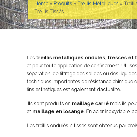
Home
»
Produits
»
Treillis Métalliques
»
Treill
Treillis Tissés
Les
treillis métalliques ondulés, tressés et 
et pour toute application de confinement. Utilisé
séparation, de filtrage des solides ou des liquides
techniques importantes de résistance chimique et t
fins esthétiques est également d’actualité.
Ils sont produits en
maillage carré
mais ils peu
et
maillage en losange
. En acier inoxydable, ac
Les treillis ondulés / tissés sont obtenus par cr