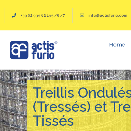
+39 02 935 62 195 /6 /7
info@actisfurio.com
Tôles Perforées
Home
Treillis Ondulé
(Tressés) et Trei
Tissés