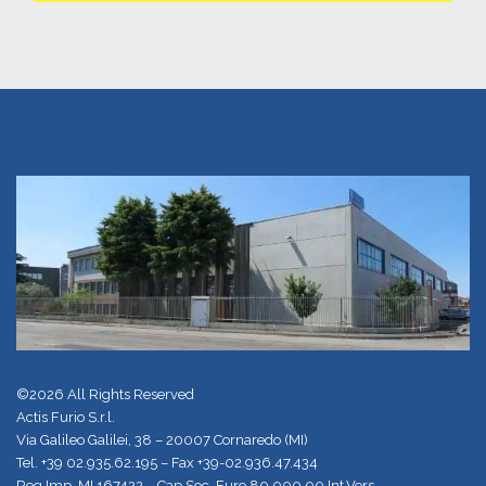
©2026 All Rights Reserved
Actis Furio S.r.l.
Via Galileo Galilei, 38 – 20007 Cornaredo (MI)
Tel.
+39 02.935.62.195
– Fax +39-02.936.47.434
Reg.Imp. MI 167422 – Cap.Soc. Euro 80.000,00 Int.Vers.