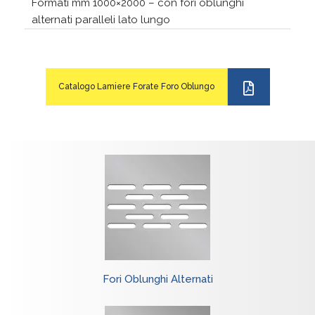
Formati mm 1000×2000 – con fori oblunghi
alternati paralleli lato lungo
Catalogo Lamiere Forate Foro Oblungo
Fori Oblunghi Alternati