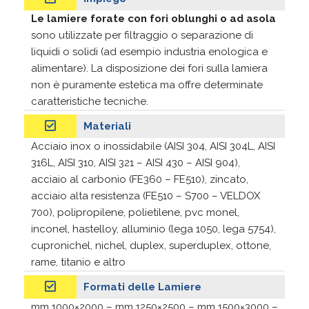
Le lamiere forate con fori oblunghi o ad asola
sono utilizzate per filtraggio o separazione di
liquidi o solidi (ad esempio industria enologica e
alimentare). La disposizione dei fori sulla lamiera
non è puramente estetica ma offre determinate
caratteristiche tecniche.
Materiali
Acciaio inox o inossidabile (AISI 304, AISI 304L, AISI
316L, AISI 310, AISI 321 – AISI 430 – AISI 904),
acciaio al carbonio (FE360 – FE510), zincato,
acciaio alta resistenza (FE510 – S700 – VELDOX
700), polipropilene, polietilene, pvc monel,
inconel, hastelloy, alluminio (lega 1050, lega 5754),
cupronichel, nichel, duplex, superduplex, ottone,
rame, titanio e altro
Formati delle Lamiere
mm 1000×2000 – mm 1250×2500 – mm 1500×3000 –