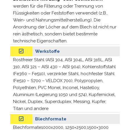
werden für die Filterung oder Trennung von
Flüssigkeiten oder Feststoffen verwendet (z.B.,
Wein- und Nahrungsmittelherstellung). Die
Anordnung der Löcher auf dem Blech ist nicht nur
rein ästhetisch, sondern bietet bestimmte
technische Eigenschaften.
Werkstoffe
Rostfreier Stahl (AISI 304, AISI 304L, AISI 316L, AISI
310, AISI 321 – AISI 430 – AISI 904), Kohlenstoffstahl
(Fe360 – Fe510), verzinkter Stahl, hochfester Stahl
(Fe510 – S700 – VELDOX 700), Polypropylen,
Polyethilen, PVC Monel, Inconel, Hastelloy,
Aluminium (Legierung 1050 und 574), Kupfernickel,
Nickel, Duplex, Superduplex, Messing, Kupfer,
Titan und andere
Blechformate
Blechformate1000x2000, 1250×2500,1500×3000