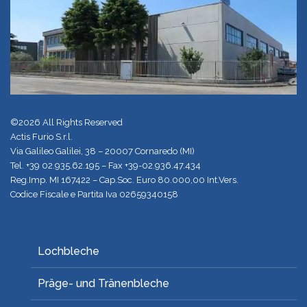
©2026 All Rights Reserved
Actis Furio S.r.l.
Via Galileo Galilei, 38 – 20007 Cornaredo (MI)
Tel.
+39 02.935.62.195
– Fax +39-02.936.47.434
Reg.Imp. MI 167422 – Cap.Soc. Euro 80.000,00 Int.Vers.
Codice Fiscale e Partita Iva 02659340158
Lochbleche
Präge- und Tränenbleche