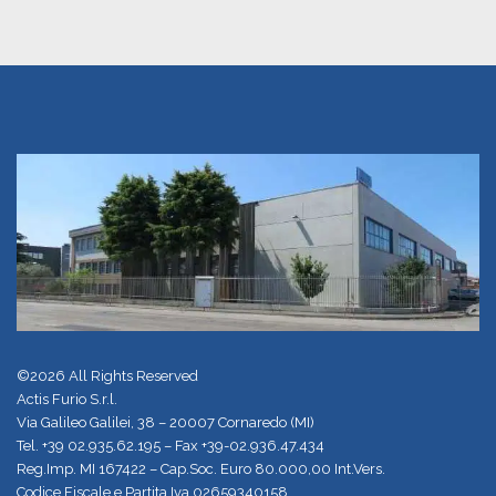
©2026 All Rights Reserved
Actis Furio S.r.l.
Via Galileo Galilei, 38 – 20007 Cornaredo (MI)
Tel.
+39 02.935.62.195
– Fax +39-02.936.47.434
Reg.Imp. MI 167422 – Cap.Soc. Euro 80.000,00 Int.Vers.
Codice Fiscale e Partita Iva 02659340158