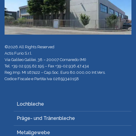
©2026 All Rights Reserved
Actis Furio S.r.l.
Via Galileo Galilei, 38 – 20007 Cornaredo (MI)
Tel.
+39 02.935.62.195
– Fax +39-02.936.47.434
Reg.Imp. MI 167422 – Cap.Soc. Euro 80.000,00 Int.Vers.
Codice Fiscale e Partita Iva 02659340158
Lochbleche
Präge- und Tränenbleche
Metallgewebe